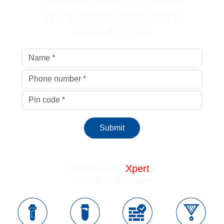
FILL THE FORM FOR A FREE
CONSULTATION
Submit
Unlock Build
Xpert
’s
Onsite Assistance