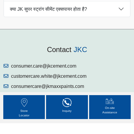
क्या JK सुपर स्ट्रांग सीमेंट एक्सपायर होता है?
Contact
JKC
consumer.care@jkcement.com
customercare.white@jkcement.com
consumercare@jkmaxxpaints.com
Grey Cement:
1800 266 4606
Putty:
1800 102 8868
On-site
Store
Inquiry
Assistance
Locator
Paints:
1800 203 4555
Follow
JKC